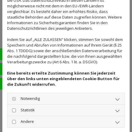
die USA. Das Datenschutzniveau in diesen Ländern ist
möglicherweise nicht mit dem in den EU-/EWR-Ländern
vergleichbar. Es besteht daher ein erhöhtes Risiko, dass
staatliche Behörden auf diese Daten zugreifen können. Weitere
Informationen zu Sicherheitsgarantien finden Sie in den
Datenschutzrichtlinien des jeweiligen Anbieters.
Indem Sie auf „ALLE ZULASSEN" klicken, stimmen Sie sowohl dem
Speichern und Abrufen von Informationen auf Ihrem Gerät (§ 25
Abs. 1 TDDDG) sowie der anschließenden Datenverarbeitung für
0521 - 2 38 30 10
die nachfolgend dargestellten bzw. die von Ihnen ausgewählten
Verarbeitungszwecke zu (Art 6 Abs. 1 lit. a. DSGVO).
0152 - 24 16 31 17
Eine bereits erteilte Zustimmung können Sie jederzeit
über den links unten eingeblendeten Cookie-Button für
info@galabau-savruk-bielefeld.de
die Zukunft widerrufen.
Notwendig
Statistik
Andere